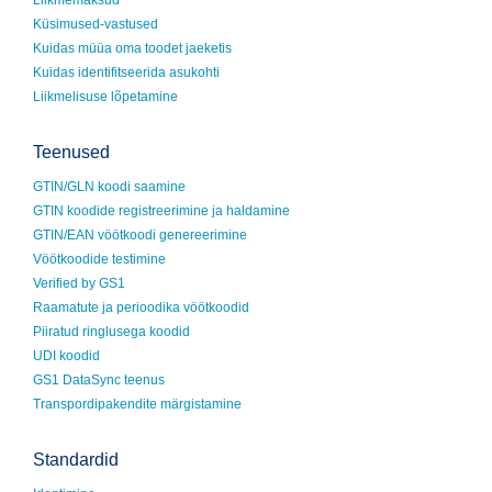
Küsimused-vastused
Kuidas müüa oma toodet jaeketis
Kuidas identifitseerida asukohti
Liikmelisuse lõpetamine
Teenused
GTIN/GLN koodi saamine
GTIN koodide registreerimine ja haldamine
GTIN/EAN vöötkoodi genereerimine
Vöötkoodide testimine
Verified by GS1
Raamatute ja perioodika vöötkoodid
Piiratud ringlusega koodid
UDI koodid
GS1 DataSync teenus
Transpordipakendite märgistamine
Standardid