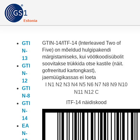
GTIN-14/ITF-14
(Interleaved Two of
GTI
Five) on mõeldud hulgipakendi
N-
märgistamiseks, kui vöötkoodisübolit
13
soovitakse trükkida otse kastile (näit.
GTI
gofreeritud kartongkast),
N-
jaemüügikassas ei loeta
12
I N1 N2 N3 N4 N5 N6 N7 N8 N9 N10
GTI
N11 N12 C
N-8
ITF-14 näidiskood
GTI
N-
14
EA
N-