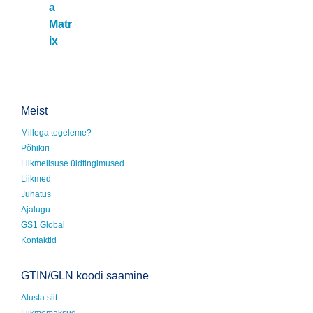
a
Matr
ix
Meist
Millega tegeleme?
Põhikiri
Liikmelisuse üldtingimused
Liikmed
Juhatus
Ajalugu
GS1 Global
Kontaktid
GTIN/GLN koodi saamine
Alusta siit
Liikmemaksud