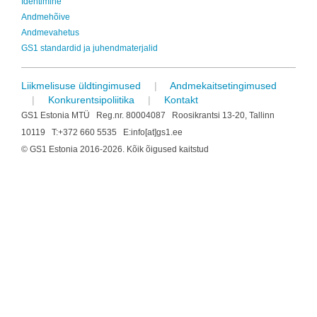
Identimine
Andmehõive
Andmevahetus
GS1 standardid ja juhendmaterjalid
Liikmelisuse üldtingimused
|
Andmekaitsetingimused
|
Konkurentsipoliitika
|
Kontakt
GS1 Estonia MTÜ Reg.nr. 80004087 Roosikrantsi 13-20, Tallinn
10119 T:+372 660 5535 E:info[at]gs1.ee
© GS1 Estonia 2016-2026. Kõik õigused kaitstud