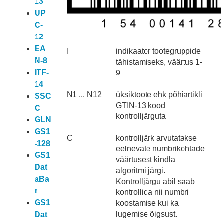
13
UP
C-
12
EA
I
indikaator tootegruppide
N-8
tähistamiseks, väärtus 1-
ITF-
9
14
N1 ... N12
üksiktoote ehk põhiartikli
SSC
GTIN-13 kood
C
kontrolljärguta
GLN
GS1
C
kontrolljärk arvutatakse
-128
eelnevate numbrikohtade
GS1
väärtusest kindla
Dat
algoritmi järgi.
aBa
Kontrolljärgu abil saab
r
kontrollida nii numbri
GS1
koostamise kui ka
lugemise õigsust.
Dat