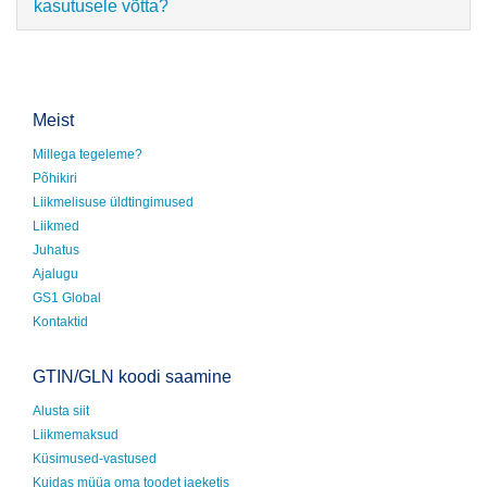
kasutusele võtta?
Meist
Millega tegeleme?
Põhikiri
Liikmelisuse üldtingimused
Liikmed
Juhatus
Ajalugu
GS1 Global
Kontaktid
GTIN/GLN koodi saamine
Alusta siit
Liikmemaksud
Küsimused-vastused
Kuidas müüa oma toodet jaeketis