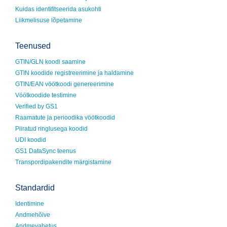
Kuidas identifitseerida asukohti
Liikmelisuse lõpetamine
Teenused
GTIN/GLN koodi saamine
GTIN koodide registreerimine ja haldamine
GTIN/EAN vöötkoodi genereerimine
Vöötkoodide testimine
Verified by GS1
Raamatute ja perioodika vöötkoodid
Piiratud ringlusega koodid
UDI koodid
GS1 DataSync teenus
Transpordipakendite märgistamine
Standardid
Identimine
Andmehõive
Andmevahetus