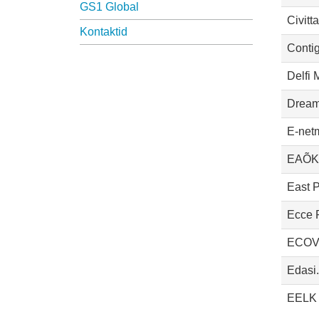
GS1 Global
Civitt
Kontaktid
Conti
Delfi
Drea
E-net
EAÕK 
East 
Ecce 
ECOVI
Edasi
EELK 