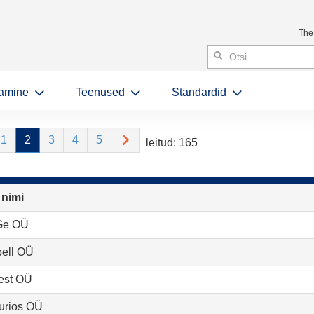
The
amine
Teenused
Standardid
1
2
3
4
5
leitud: 165
 nimi
Ge OÜ
ell OÜ
est OÜ
urios OÜ