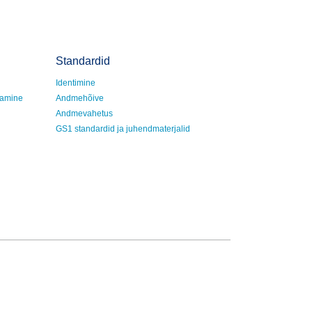
Standardid
Identimine
damine
Andmehõive
Andmevahetus
GS1 standardid ja juhendmaterjalid