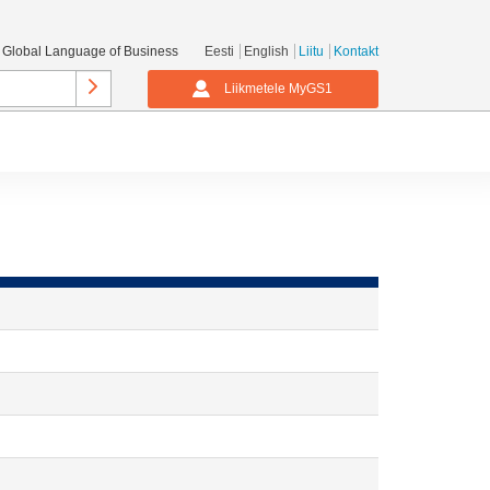
 Global Language of Business
Eesti
English
Liitu
Kontakt
Liikmetele MyGS1