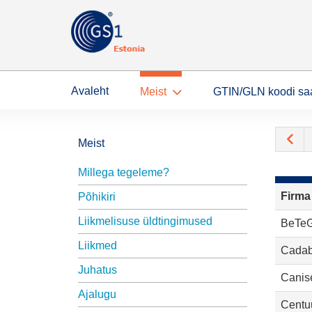
Avaleht
Meist
GTIN/GLN koodi sa
Meist
Millega tegeleme?
Firma
Põhikiri
Liikmelisuse üldtingimused
BeTe
Liikmed
Cadab
Juhatus
Canis
Ajalugu
Centu