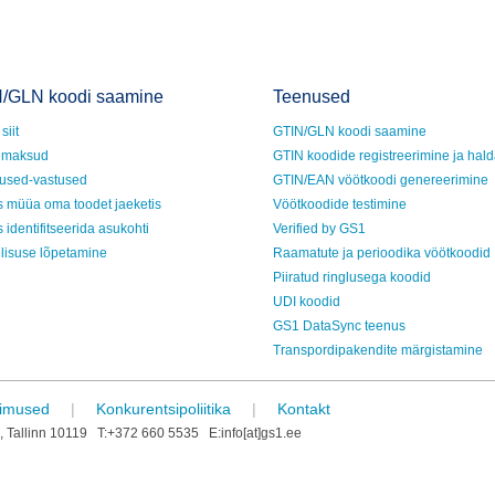
/GLN koodi saamine
Teenused
siit
GTIN/GLN koodi saamine
emaksud
GTIN koodide registreerimine ja hal
used-vastused
GTIN/EAN vöötkoodi genereerimine
s müüa oma toodet jaeketis
Vöötkoodide testimine
 identifitseerida asukohti
Verified by GS1
lisuse lõpetamine
Raamatute ja perioodika vöötkoodid
Piiratud ringlusega koodid
UDI koodid
GS1 DataSync teenus
Transpordipakendite märgistamine
gimused
|
Konkurentsipoliitika
|
Kontakt
Tallinn 10119 T:+372 660 5535 E:info[at]gs1.ee