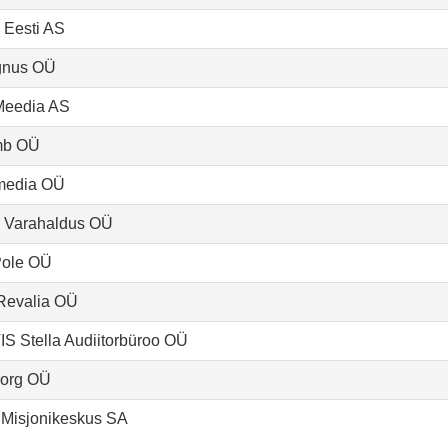
a Eesti AS
gnus OÜ
 Meedia AS
mb OÜ
media OÜ
Varahaldus OÜ
Pole OÜ
Revalia OÜ
S Stella Audiitorbüroo OÜ
.org OÜ
Misjonikeskus SA