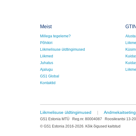
Meist
GTIN
Millega tegeleme?
Alusta 
Põhikiri
Liikm
Liikmelisuse üldtingimused
Küsim
Liikmed
Kuida
Juhatus
Kuidas
Ajalugu
Liikme
GS1 Global
Kontaktid
Liikmelisuse üldtingimused
|
Andmekaitsetin
GS1 Estonia MTÜ Reg.nr. 80004087 Roosikrantsi 13-20, 
© GS1 Estonia 2016-2026. Kõik õigused kaitstud