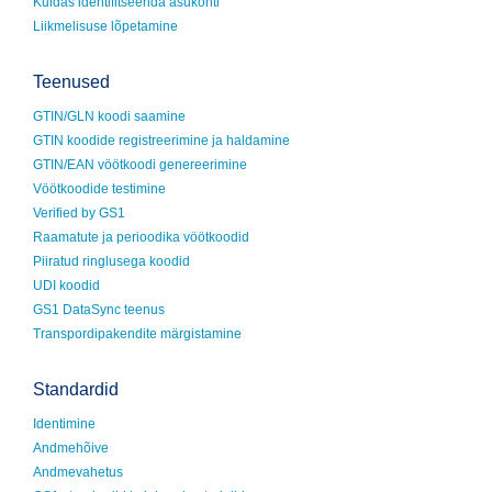
Kuidas identifitseerida asukohti
Liikmelisuse lõpetamine
Teenused
GTIN/GLN koodi saamine
GTIN koodide registreerimine ja haldamine
GTIN/EAN vöötkoodi genereerimine
Vöötkoodide testimine
Verified by GS1
Raamatute ja perioodika vöötkoodid
Piiratud ringlusega koodid
UDI koodid
GS1 DataSync teenus
Transpordipakendite märgistamine
Standardid
Identimine
Andmehõive
Andmevahetus