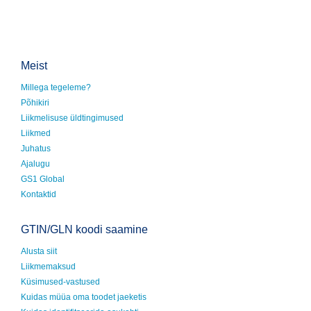
Meist
Millega tegeleme?
Põhikiri
Liikmelisuse üldtingimused
Liikmed
Juhatus
Ajalugu
GS1 Global
Kontaktid
GTIN/GLN koodi saamine
Alusta siit
Liikmemaksud
Küsimused-vastused
Kuidas müüa oma toodet jaeketis