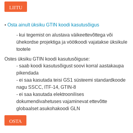
LIITU
•
Osta ainult üksiku GTIN koodi kasutusõigus
- kui tegemist on alustava väikeettevõttega või
ühekordse projektiga ja vöötkoodi vajatakse üksikule
tootele
Ostes üksiku GTIN koodi kasutusõiguse:
- saab koodi kasutusõigust soovi korral aastakaupa
pikendada
- ei saa kasutada teisi GS1 süsteemi standardkoode
nagu SSCC, ITF-14, GTIN-8
- ei saa kasutada elektroonilises
dokumendivahetuses vajaminevat ettevõtte
globaalset asukohakoodi GLN
OSTA