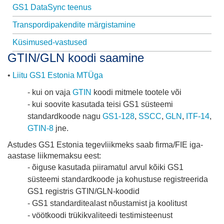
GS1 DataSync teenus
Transpordipakendite märgistamine
Küsimused-vastused
GTIN/GLN koodi saamine
•
Liitu GS1 Estonia MTÜga
- kui on vaja
GTIN
koodi mitmele tootele või
- kui soovite kasutada teisi GS1 süsteemi
standardkoode nagu
GS1-128
,
SSCC
,
GLN
,
ITF-14
,
GTIN-8
jne.
Astudes GS1 Estonia tegevliikmeks saab firma/FIE iga-
aastase liikmemaksu eest:
- õiguse kasutada piiramatul arvul kõiki GS1
süsteemi standardkoode ja kohustuse registreerida
GS1 registris GTIN/GLN-koodid
- GS1 standarditealast nõustamist ja koolitust
- vöötkoodi trükikvaliteedi testimisteenust